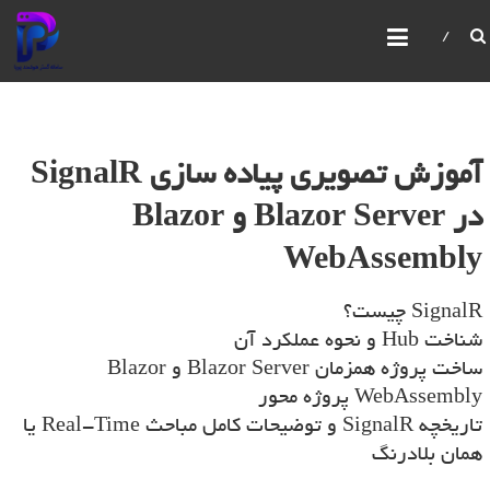
سامانه گستر هوشمند پویا
IBPMS یک سیستم یکپارچه مدیریت فرآیندهای کسب و
کار است که امکانات پیشرفته‌ای برای مدیریت و بهبود
فرآیندهای سازمانی ارائه می‌دهد. این سیستم امکان
ساخت و ویرایش فرآیندها،فرم ها،گزارش ها،سیستم
مانیتورینگ قدرتمند، مدیریت صفحات، کاربران و
آموزش تصویری پیاده سازی SignalR
سازمان‌ها را با استفاده از رابط‌های گرافیکی فراهم می‌کند
در Blazor Server و Blazor
WebAssembly
SignalR چیست؟
شناخت Hub و نحوه عملکرد آن
ساخت پروژه همزمان Blazor Server و Blazor
WebAssembly پروژه محور
تاریخچه SignalR و توضیحات کامل مباحث Real-Time یا
همان بلادرنگ