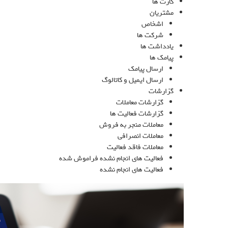
کارت ها
سیستم
مشتریان
امکان ساخت
اشخاص
و ویرایش
شرکت ها
فرآیندها،فرم
یادداشت ها
ها،گزارش
پیامک ها
ها،سیستم
مانیتورینگ
ارسال پیامک
قدرتمند،
ارسال ایمیل و کاتالوگ
مدیریت
گزارشات
صفحات،
گزارشات معاملات
کاربران و
گزارشات فعالیت ها
سازمان‌ها را
معاملات منجر به فروش
با استفاده از
معاملات انصرافی
رابط‌های
معاملات فاقد فعالیت
گرافیکی
فعالیت های انجام نشده فراموش شده
فراهم می‌کند
فعالیت های انجام نشده