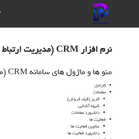
سامانه
خ
گستر
هوشمند
پویا
نرم افزار CRM (مدیریت ارتباط با مشتریان)
IBPMS یک
سیستم
یکپارچه
منو ها و ماژول های سامانه CRM (مدیریت ارتباط با مشتری)
مدیریت
فرآیندهای
کسب و کار
کارتابل
است که
معاملات
امکانات
کاریز (قیف فروش)
پیشرفته‌ای
شیوه آشنایی
برای مدیریت
داشبورد معاملات
و بهبود
فعالیت ها
فرآیندهای
عناوین فعالیت ها
سازمانی ارائه
داشبورد فعالیت ها
می‌دهد. این