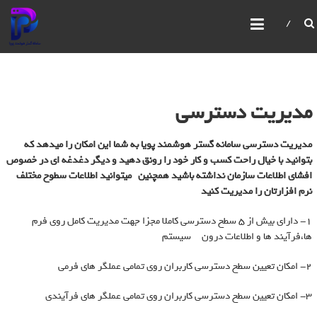
سامانه گستر هوشمند پویا
IBPMS یک سیستم یکپارچه مدیریت فرآیندهای کسب و
کار است که امکانات پیشرفته‌ای برای مدیریت و بهبود
فرآیندهای سازمانی ارائه می‌دهد. این سیستم امکان
ساخت و ویرایش فرآیندها،فرم ها،گزارش ها،سیستم
مانیتورینگ قدرتمند، مدیریت صفحات، کاربران و
مدیریت دسترسی
سازمان‌ها را با استفاده از رابط‌های گرافیکی فراهم می‌کند
مدیریت دسترسی
سامانه گستر هوشمند پویا
به شما این امکان را میدهد که
بتوانید با خیال راحت کسب و کار خود را رونق دهید و دیگر دغدغه ای در خصوص
افشای اطلاعات سازمان نداشته باشید همچنین میتوانید اطلاعات سطوح مختلف
نرم افزارتان را مدیریت کنید
1- دارای بیش از 5 سطح دسترسی کاملا مجزا جهت مدیریت کامل روی فرم
ها،فرآیند ها و اطلاعات درون سیستم
2- امکان تعیین سطح دسترسی کاربران روی تمامی عملگر های فرمی
3- امکان تعیین سطح دسترسی کاربران روی تمامی عملگر های فرآیندی