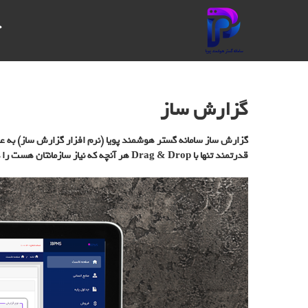
سامانه
خ
گستر
هوشمند
پویا
گزارش ساز
IBPMS یک
سیستم
گزارش ساز
سامانه گستر هوشمند پویا
(نرم افزار گزارش ساز) به ع
یکپارچه
مدیریت
قدرتمند تنها با Drag & Drop هر آنچه که نیاز سازمانتان هست را در کوتاه ترین زمان و بدون نیاز به دانش برنامه نویسی مطابق با میل و سلیقه خودتان پیاده سازی کنید
فرآیندهای
کسب و کار
است که
امکانات
پیشرفته‌ای
برای مدیریت
و بهبود
فرآیندهای
سازمانی ارائه
می‌دهد. این