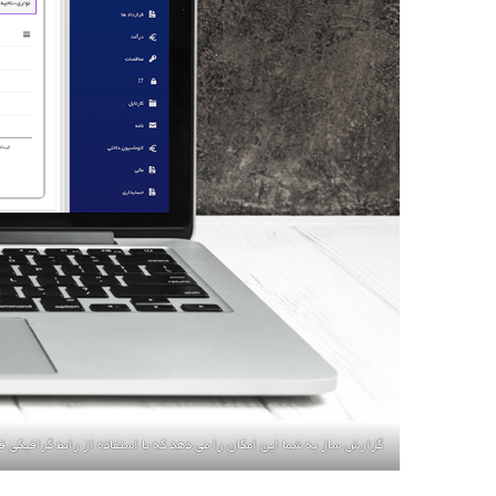
سیستم
امکان ساخت
و ویرایش
فرآیندها،فرم
ها،گزارش
ها،سیستم
مانیتورینگ
قدرتمند،
مدیریت
صفحات،
کاربران و
سازمان‌ها را
با استفاده از
رابط‌های
گرافیکی
فراهم می‌کند
گزارش ساز به شما این امکان را می دهد که با استفاده از رابط گرافیکی قدرتمند تنها با Drag & Drop هر آنچه که نیاز سازمانتان هست را در کوتاه ترین زمان و بدون نیاز به دانش برنامه نویسی مطابق ب