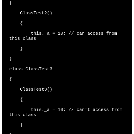
{

    ClassTest2()

    {

        this._a = 10; // can access from 
this class

    }

}

class ClassTest3

{

    ClassTest3()

    {

        this._a = 10; // can't access from 
this class

    }
