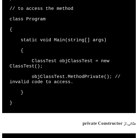
// to access the method

class Program

{

    static void Main(string[] args)

    {

        ClassTest objClassTest = new 
ClassTest();

        objClassTest.MethodPrivate(); // 
invalid code to access.

    }

}
مثالی از
private Constructor