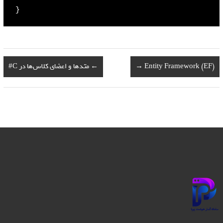
}
Entity Framework (EF)
→
←
متدها و اعضای کلاس‌ها در C#