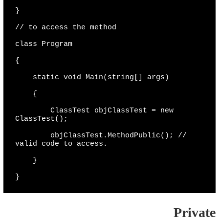
}

// to access the method

class Program

{

    static void Main(string[] args)

    {

        ClassTest objClassTest = new 
ClassTest();

        objClassTest.MethodPublic(); // 
valid code to access.

    }

}
Private