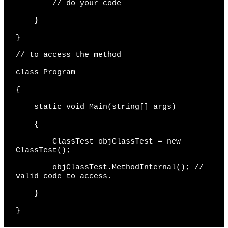
        // do your code

    }

}

// to access the method

class Program

{

    static void Main(string[] args)

    {

        ClassTest objClassTest = new 
ClassTest();

        objClassTest.MethodInternal(); // 
valid code to access.

    }

}