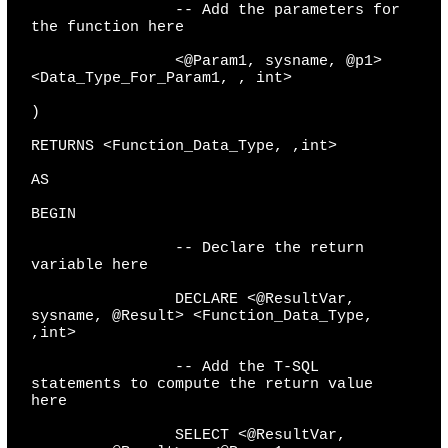
                -- Add the parameters for 
the function here

                <@Param1, sysname, @p1> 
<Data_Type_For_Param1, , int>

)

RETURNS <Function_Data_Type, ,int>

AS

BEGIN

                -- Declare the return 
variable here

                DECLARE <@ResultVar, 
sysname, @Result> <Function_Data_Type, 
,int>

                -- Add the T-SQL 
statements to compute the return value 
here

                SELECT <@ResultVar, 