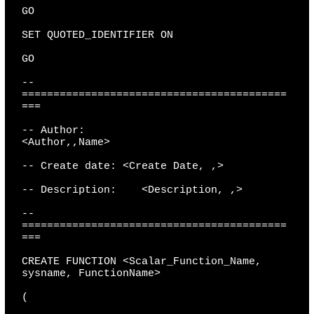
GO

SET QUOTED_IDENTIFIER ON

GO

-- 
==========================================
===

-- Author:                            
<Author,,Name>

-- Create date: <Create Date, ,>

-- Description:    <Description, ,>

-- 
==========================================
===

CREATE FUNCTION <Scalar_Function_Name, 
sysname, FunctionName>

(
