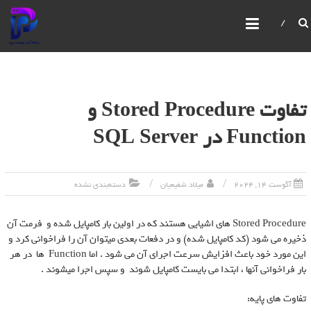
سامانه گستر هوشمند پویا
IBPMS یک سیستم یکپارچه مدیریت فرآیندهای کسب و
کار است که امکانات پیشرفته‌ای برای مدیریت و بهبود
فرآیندهای سازمانی ارائه می‌دهد. این سیستم امکان
ساخت و ویرایش فرآیندها،فرم ها،گزارش ها،سیستم
مانیتورینگ قدرتمند، مدیریت صفحات، کاربران و
تفاوت Stored Procedure و
سازمان‌ها را با استفاده از رابط‌های گرافیکی فراهم می‌کند
Function در SQL Server
آگوست 14, 2024
میلاد شفیعیان
دسته‌بندی نشده
Stored Procedure های اشیایی هستند که در اولین بار کامپایل شده و فرمت آن
ذخیره می شود (کد کامپایل شده) و در دفعات بعدی میتوان آن را فراخوانی کرد و
این مورد خود باعث افزایش سرعت اجرای آن می شود . اما Function ها در هر
بار فراخوانی آنها ، ابتدا می بایست کامپایل شوند و سپس اجرا میشوند .
تفاوت های پایه: