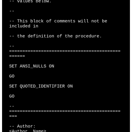
-- values below.

--

-- This block of comments will not be 
included in

-- the definition of the procedure.

-- 
==========================================
======

SET ANSI_NULLS ON

GO

SET QUOTED_IDENTIFIER ON

GO

-- 
==========================================
===

-- Author:                            
<Author,,Name>
