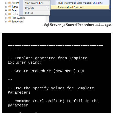
نحوه ساخت
Stored Procedure
در
Sql Server
:
-- 
==========================================
======

-- Template generated from Template 
Explorer using:

-- Create Procedure (New Menu).SQL

--

-- Use the Specify Values for Template 
Parameters

-- command (Ctrl-Shift-M) to fill in the 
parameter
