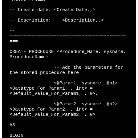
-- Create date: <Create Date,,>

-- Description:    <Description,,>

-- 
==========================================
===

CREATE PROCEDURE <Procedure_Name, sysname, 
ProcedureName>

                -- Add the parameters for 
the stored procedure here

                <@Param1, sysname, @p1> 
<Datatype_For_Param1, , int> = 
<Default_Value_For_Param1, , 0>,

                <@Param2, sysname, @p2> 
<Datatype_For_Param2, , int> = 
<Default_Value_For_Param2, , 0>

AS

BEGIN
