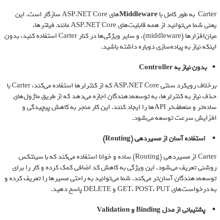
Carter به طور کامل با
Middleware
های ASP.NET Core سازگار است. این
یعنی شما می‌توانید از همه قابلیت‌های ASP.NET Core مانند فیلترها،
میان‌افزارها (middleware)، و سایر ویژگی‌ها در کنار Carter استفاده کنید، بدون
اینکه نیاز به پیاده‌سازی دوباره داشته باشید.
بدون نیاز به
Controller
برخلاف رویکرد سنتی ASP.NET Core که از کنترلرها استفاده می‌کند، Carter با
حذف نیاز به کنترلرها، به توسعه‌دهندگان اجازه می‌دهد که از طریق ماژول‌های
ساده‌تر و منعطف‌تر APIها را ایجاد کنند. این کار منجر به کاهش پیچیدگی و
افزایش سرعت توسعه می‌شود.
استفاده آسان از مسیردهی
(Routing)
Carter از مسیردهی (Routing) ساده و خوانا استفاده می‌کند که با سینتکس
روشنی تعریف می‌شود. این ویژگی به کاهش کد اضافی کمک کرده و کار را برای
توسعه‌دهندگان آسان‌تر می‌کند. شما می‌توانید به راحتی مسیرها را تعریف کرده و
به درخواست‌های GET، POST، PUT و DELETE پاسخ دهید.
پشتیبانی از مدل
Binding
و
Validation