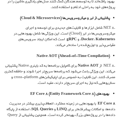
بهبود یافته‌اند تا به توسعه‌دهندگان کمک کنند مدل‌های یادگیری ماشین را در
پروژه‌های خود به راحتی ادغام و استفاده کنند.
پشتیبانی از ابر و میکروسرویس‌ها
(Cloud & Microservices)
.NET 8 شامل ابزارها و قابلیت‌های جدیدی برای توسعه و اجرای
میکروسرویس‌ها در ابر (Cloud) است. این ویژگی‌ها شامل بهبودهایی در
Kubernetes
،
Docker
، و
gRPC
است که امکان ایجاد سرویس‌های
مقیاس‌پذیر و توزیع‌شده را ساده‌تر می‌کند.
Native AOT (Ahead-of-Time Compilation)
.NET 8 از
Native AOT
برای کامپایل برنامه‌ها به کد باینری Native پشتیبانی
می‌کند. این ویژگی باعث می‌شود که برنامه‌ها سریع‌تر اجرا شوند و حافظه کمتری
مصرف کنند. این قابلیت به خصوص برای اپلیکیشن‌های cross-platform و
سناریوهایی که نیاز به اجرای سریع‌تر دارند، مفید است.
بهبودهای
EF Core 8 (Entity Framework Core 8)
EF Core 8
با بهبودهایی در زمینه عملکرد، انعطاف‌پذیری بیشتر در مدیریت
داده‌ها، و امکانات پیشرفته‌تر برای
LINQ
و
SQL Queries
، استفاده از پایگاه
داده‌ها را در پروژه‌های بزرگ بهینه‌تر کرده است. همچنین پشتیبانی از Query