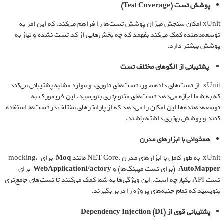
پوشش تست
(Test Coverage)
xUnit امکان سنجش میزان پوشش تست‌ها را فراهم می‌کند، که این امر به
توسعه‌دهنده کمک می‌کند بفهمد که چه بخش‌هایی از کد تست نشده و نیاز به
پوشش بیشتر دارد.
پشتیبانی از الگوهای مختلف تست
xUnit از تست‌های داده‌محور، تست‌های تئوری، و موارد مشابه پشتیبانی می‌کند
که به شما اجازه می‌دهد تست‌های متنوع‌تری بنویسید. این فریمورک به
توسعه‌دهنده‌ها این امکان را می‌دهد که از پارامترهای مختلف در تست‌ها استفاده
کنند و پوشش بهتری داشته باشند.
همخوانی با ابزارهای مدرن
xUnit به طور کامل با ابزارهای مدرن .NET Core مانند
Moq
برای mocking،
AutoMapper
(برای تست مپینگ‌ها) و
WebApplicationFactory
برای
تست API یکپارچه است. این ویژگی‌ها به شما کمک می‌کنند تا تست‌های جامع‌تری
بنویسید که تمام جنبه‌های پروژه را دربر بگیرند.
پشتیبانی قوی از
Dependency Injection (DI)