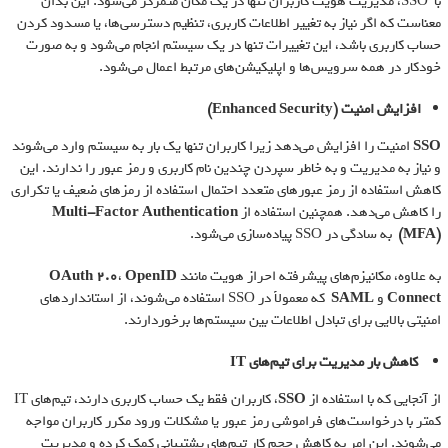
با SSO، مدیریت هویت کاربران تنها در یک مکان متمرکز می‌شود. این بدان
معناست که اگر نیاز به تغییر اطلاعات کاربری، تنظیم دسترسی‌ها، یا مسدود کردن
حساب کاربری باشد، این تغییرات تنها در یک سیستم انجام می‌شود و به صورت
خودکار در همه سرویس‌ها و اپلیکیشن‌های مرتبط اعمال می‌شود.
افزایش امنیت
(Enhanced Security)
SSO
امنیت را افزایش می‌دهد زیرا کاربران تنها یک بار به سیستم وارد می‌شوند
و نیاز به مدیریت و به خاطر سپردن چندین نام کاربری و رمز عبور را ندارند. این
کاهش استفاده از رمز عبورهای متعدد احتمال استفاده از رمزهای ضعیف یا تکراری
را کاهش می‌دهد. همچنین استفاده از
Multi-Factor Authentication
(MFA)
به سادگی در SSO پیاده‌سازی می‌شود.
به علاوه، مکانیزم‌های پیشرفته احراز هویت مانند
OpenID
،
OAuth 2.0
Connect
و
SAML
که معمولاً در SSO استفاده می‌شوند، از استانداردهای
امنیتی بالایی برای تبادل اطلاعات بین سیستم‌ها برخوردارند.
کاهش بار مدیریت برای تیم‌های
IT
از آنجایی که با استفاده از
SSO
، کاربران فقط یک حساب کاربری دارند، تیم‌های IT
کمتر با درخواست‌های فراموشی رمز عبور یا مشکلات ورود مکرر کاربران مواجه
می‌شوند. این امر به کاهش حجم کار تیم‌های پشتیبانی کمک کرده و مدیریت