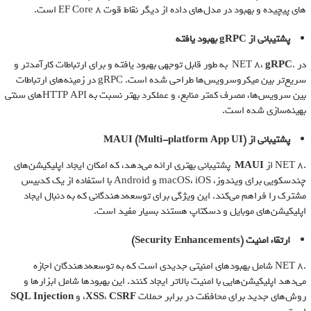
های پیچیده و بهبود در مدل‌های داده از دیگر نقاط قوت EF Core 8 است.
پشتیبانی از
gRPC
بهبود یافته
در .NET 8،
gRPC
به طور قابل توجهی بهبود یافته و برای ارتباطات کارآمدتر و
سریع‌تر بین میکروسرویس‌ها طراحی شده است. gRPC در زمینه‌های ارتباطات
بین سرویس‌ها، مصرف کمتر منابع، و عملکرد بهتر نسبت به HTTP APIهای سنتی
بهینه‌سازی شده است.
پشتیبانی از
MAUI (Multi-platform App UI)
.NET 8 از
MAUI
پشتیبانی بهتری ارائه می‌دهد، که امکان ایجاد اپلیکیشن‌های
چندسکویی برای ویندوز، macOS، iOS و Android با استفاده از یک کدبیس
مشترک را فراهم می‌کند. این ویژگی برای توسعه‌دهندگانی که به دنبال ایجاد
اپلیکیشن‌های موبایل و دسکتاپ هستند بسیار مفید است.
ارتقاء امنیت
(Security Enhancements)
.NET 8 شامل بهبودهای امنیتی جدیدی است که به توسعه‌دهندگان اجازه
می‌دهد اپلیکیشن‌هایی با امنیت بالاتر ایجاد کنند. این بهبودها شامل ابزارها و
روش‌های جدید برای محافظت در برابر حملات
CSRF
،
XSS
، و
SQL Injection