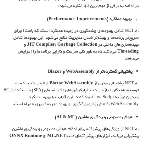
در ادامه به برخی از مهم‌ترین آنها اشاره می‌شود:
بهبود عملکرد
(Performance Improvements)
.NET 8 شامل بهبودهای چشمگیری در زمینه عملکرد است، که باعث اجرای
سریع‌تر برنامه‌ها و بهینه‌تر شدن مدیریت منابع می‌شود. این بهبودها شامل
بهینه‌سازی‌های داخلی در
Garbage Collection
،
JIT Compiler
و
Threading
می‌باشد که به طور کلی سرعت و کارایی برنامه‌ها را افزایش
می‌دهند.
پشتیبانی گسترده‌تر از
WebAssembly
و
Blazor
.NET 8 پشتیبانی بهتری از
Blazor WebAssembly
ارائه می‌دهد، که به
توسعه‌دهندگان اجازه می‌دهد اپلیکیشن‌های تک‌صفحه‌ای (SPA) با استفاده از C#
و بدون نیاز به JavaScript ایجاد کنند. این قابلیت با بهبود عملکرد
WebAssembly، کاهش زمان بارگذاری، و بهبود تجربه کاربری همراه است.
هوش مصنوعی و یادگیری ماشین
(AI & ML)
.NET 8 از ویژگی‌های پیشرفته برای ادغام هوش مصنوعی و یادگیری ماشین
پشتیبانی می‌کند. ابزارهای پیشرفته‌ای مانند
ML.NET
و
ONNX Runtime