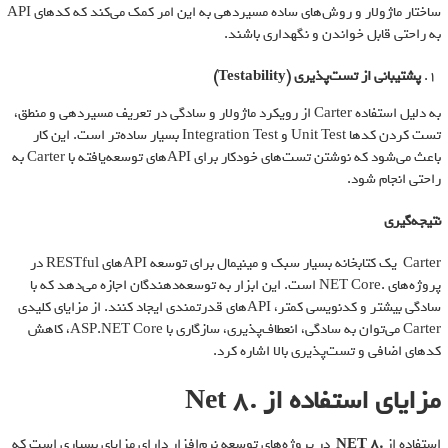
ساختار ماژولار و روش‌های ساده مسیردهی به این امر کمک می‌کند که کدهای API
به راحتی قابل خواندن و نگهداری باشند.
پشتیبانی از تست‌پذیری
(Testability)
به دلیل استفاده Carter از رویکرد ماژولار و سادگی در تعریف مسیردهی و منطق،
تست کردن کدها Unit Test و Integration Test بسیار ساده‌تر است. این کار
باعث می‌شود که نوشتن تست‌های خودکار برای APIهای توسعه‌یافته با Carter به
راحتی انجام شود.
نتیجه‌گیری
Carter یک کتابخانه بسیار سبک و مینیمال برای توسعه APIهای RESTful در
پروژه‌های .NET Core است. این ابزار به توسعه‌دهندگان اجازه می‌دهد که با
سادگی بیشتر و کدنویسی کمتر، APIهای قدرتمندی ایجاد کنند. از مزایای کلیدی
Carter می‌توان به سادگی، انعطاف‌پذیری، سازگاری با ASP.NET Core، کاهش
کدهای اضافی و تست‌پذیری بالا اشاره کرد.
مزایای استفاده از .Net 8
استفاده از
.NET 8
در پروژه‌های توسعه نرم‌افزار دارای مزایای بسیاری است که