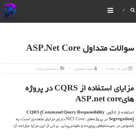
سامانه گستر هوشمند پویا
IBPMS یک سیستم یکپارچه مدیریت فرآیندهای کسب و
کار است که امکانات پیشرفته‌ای برای مدیریت و بهبود
فرآیندهای سازمانی ارائه می‌دهد. این سیستم امکان
ساخت و ویرایش فرآیندها،فرم ها،گزارش ها،سیستم
مانیتورینگ قدرتمند، مدیریت صفحات، کاربران و
سوالات متداول ASP.Net Core
سازمان‌ها را با استفاده از رابط‌های گرافیکی فراهم می‌کند
اکتبر 16, 2024
میلاد شفیعیان
دسته‌بندی نشده
مزایای استفاده از CQRS در پروژه
هایASP.net core
استفاده از الگوی
CQRS (Command Query Responsibility
Segregation)
در پروژه‌های .NET Core دارای مزایای متعددی است، به
خصوص در سیستم‌های پیچیده و مقیاس‌پذیر. برخی از این مزایا عبارتند از: