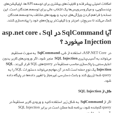
امکانات امنیتی پیشرفته و قابلیت‌های بیشتری برای توسعه APIها، اپلیکیشن‌های
چندسکویی، و میکروسرویس‌ها یک انتخاب عالی برای توسعه‌دهندگان است. این
نسخه با فراهم کردن ویژگی‌های جدید و بهبودهای مختلف به توسعه‌دهندگان
کمک می‌کند تا سریع‌تر، امن‌تر و با کیفیت‌تر پروژه‌های خود را پیاده‌سازی کنند.
آیا SqlCommand در asp.net core ، Sql
Injection میخورد ؟
در ASP.NET Core، استفاده از شیء
SqlCommand
به صورت مستقیم
می‌تواند به آسیب‌پذیری
SQL Injection
منجر شود، اگر ورودی‌های کاربر بدون
اعتبارسنجی یا پاک‌سازی مناسب مستقیماً در query‌های SQL قرار گیرند.
SQL
Injection
یک نوع حمله است که در آن مهاجم می‌تواند دستورات SQL را به
query شما تزریق کند و باعث دسترسی غیرمجاز یا تغییر داده‌ها در پایگاه داده
شود.
مثال از
SQL Injection
اگر از
SqlCommand
به شکل زیر استفاده کنید و ورودی کاربر مستقیماً در
query گنجانده شود، برنامه شما ممکن است در برابر SQL Injection