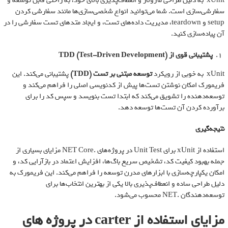
xUnit به دلیل طراحی ماژولار و انعطاف‌پذیری بالای خود، به راحتی قابل توسعه و
سفارشی‌سازی است. شما می‌توانید انواع شخصی‌سازی‌ها مانند سفارشی کردن
setup و teardown، مدیریت داده‌های تست، و ایجاد متدهای تست سفارشی را در
آن پیاده‌سازی کنید.
پشتیبانی قوی از
TDD (Test-Driven Development)
xUnit به خوبی از رویکرد
توسعه مبتنی بر تست
(TDD)
پشتیبانی می‌کند. این
فریمورک امکان نوشتن تست‌ها پیش از کدنویسی اصلی را فراهم می‌کند و
توسعه‌دهنده را تشویق می‌کند که ابتدا تست بنویسد و سپس کد را برای
برآورده کردن آن تست‌ها توسعه دهد.
نتیجه‌گیری
استفاده از xUnit برای Unit Test در پروژه‌های .NET Core مزایای بسیاری از
جمله بهبود کیفیت کد، تشخیص سریع باگ‌ها، افزایش اعتماد در بازآرایی کد، و
امکان یکپارچه‌سازی با ابزارهای مدرن توسعه را فراهم می‌کند. این فریمورک به
دلیل طراحی ساده و انعطاف‌پذیری بالا یکی از بهترین انتخاب‌ها برای
توسعه‌دهندگان .NET محسوب می‌شود.
مزایای استفاده از carter در پروژه های