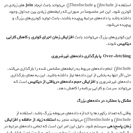
استفاده از Include() و ThenInclude() می‌تواند باعث ایجاد
join
های زیادی در
کوئری شود. این امر مخصوصاً در صورتی که رابطه‌های زیادی بین جداول وجود
داشته باشد یا داده‌های مرتبط پیچیده باشند، باعث تولید کوئری‌های بزرگ و
پیچیده می‌شود.
این کوئری‌های بزرگ می‌توانند باعث
افزایش زمان اجرای کوئری
و
کاهش کارایی
دیتابیس
شوند.
Over-fetching
یا بارگذاری داده‌های غیرضروری
Include() تمام داده‌های مربوط به رابطه‌های مشخص شده را بارگذاری می‌کند،
حتی اگر تنها به بخشی از این داده‌ها نیاز داشته باشید. این به معنای بارگذاری
داده‌های غیرضروری و
افزایش حجم داده‌های دریافتی از دیتابیس
است که
می‌تواند سرعت و کارایی برنامه را کاهش دهد.
مشکل با عملکرد در داده‌های بزرگ
وقتی که تعداد رکوردها یا اندازه داده‌های مربوطه بزرگ باشد، استفاده از
Include() و ThenInclude() می‌تواند منجر به
استفاده زیاد از حافظه
و
افزایش
زمان پاسخ‌دهی
سیستم شود. دلیل این امر این است که تمامی داده‌های مرتبط در
یک کوئری بازیابی می‌شوند و ممکن است منابع سیستم به شدت تحت فشار قرار