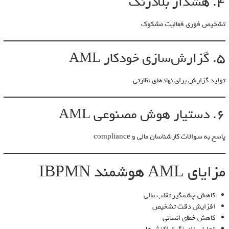
4. هشدار بلادرنگ
تشخیص فوری فعالیت مشکوک
5. گزارش‌سازی خودکار AML
تولید گزارش برای نهادهای نظارتی
6. دستیار هوش مصنوعی AML
پاسخ به سوالات کارشناسان مالی و compliance
مزایای AML هوشمند IBPMN
کاهش چشمگیر تقلب مالی
افزایش دقت تشخیص
کاهش خطای انسانی